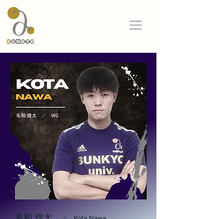
BUNKYO
Univ.
FC
名和 煌太
／ Kota Nawa