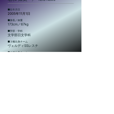
​■生年月日
2005年11⽉1⽇
​■身長／体重
173cm／67kg
​■学部・学科
文学部日文学科
​■３種出身チーム
ヴェルディSSレスチ
​■２種出身チーム
埼玉栄高校
​■注目ポイント
格ゲーから着想を得たボールタッチ
文教大学体育会サッカー部
〒343-8511
埼玉県越谷市南荻島3337