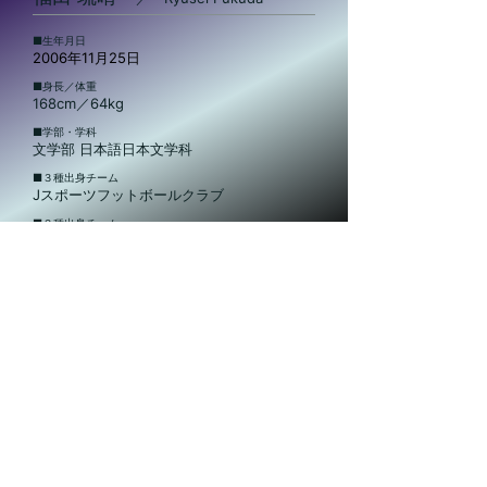
​■生年月日
2006年11月25日
​■身長／体重
168cm／64kg
​■学部・学科
文学部 日本語日本文学科
​■３種出身チーム
Jスポーツフットボールクラブ
​■２種出身チーム
​■注目ポイント
ハイプレス
文教大学体育会サッカー部
〒343-8511
埼玉県越谷市南荻島3337