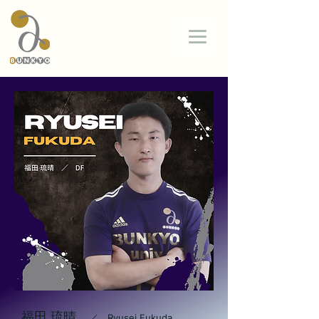
BUNKYO
Univ.
FC
福田 琉晴
／ Ryusei Fukuda