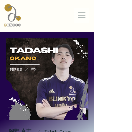
BUNKYO
Univ.
FC
岡野 直志
／ Tadashi Okano