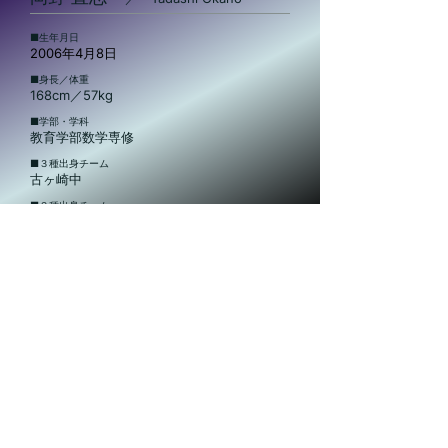
​■生年月日
2006年4月8日
​■身長／体重
168cm／57kg
​■学部・学科
教育学部数学専修
​■３種出身チーム
古ヶ崎中
​■２種出身チーム
​■注目ポイント
成長性
文教大学体育会サッカー部
〒343-8511
埼玉県越谷市南荻島3337